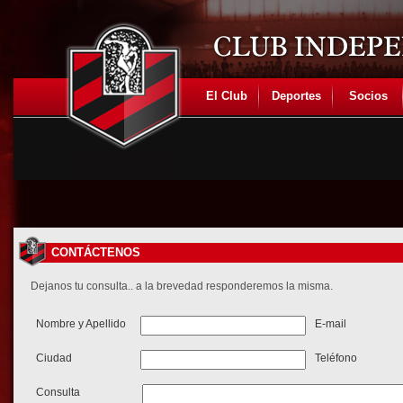
El Club
Deportes
Socios
CONTÁCTENOS
Dejanos tu consulta.. a la brevedad responderemos la misma.
Nombre y Apellido
E-mail
Ciudad
Teléfono
Consulta