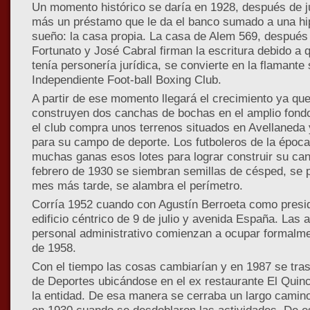
Un momento histórico se daría en 1928, después de j
más un préstamo que le da el banco sumado a una hi
sueño: la casa propia. La casa de Alem 569, después
Fortunato y José Cabral firman la escritura debido a q
tenía personería jurídica, se convierte en la flamante 
Independiente Foot-ball Boxing Club.
A partir de ese momento llegará el crecimiento ya q
construyen dos canchas de bochas en el amplio fond
el club compra unos terrenos situados en Avellaneda y
para su campo de deporte. Los futboleros de la époc
muchas ganas esos lotes para lograr construir su can
febrero de 1930 se siembran semillas de césped, se 
mes más tarde, se alambra el perímetro.
Corría 1952 cuando con Agustín Berroeta como presi
edificio céntrico de 9 de julio y avenida España. Las 
personal administrativo comienzan a ocupar formalme
de 1958.
Con el tiempo las cosas cambiarían y en 1987 se tra
de Deportes ubicándose en el ex restaurante El Quin
la entidad. De esa manera se cerraba un largo cami