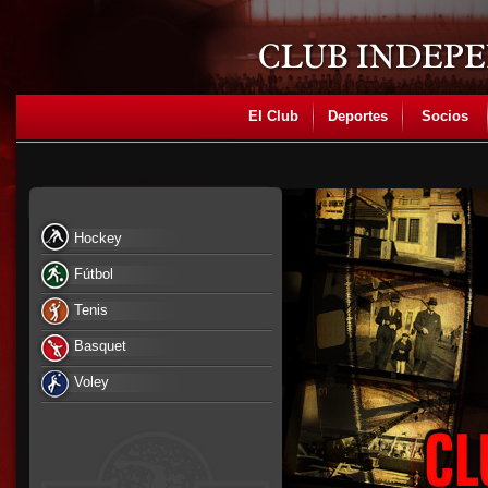
El Club
Deportes
Socios
Hockey
Fútbol
Tenis
Basquet
Voley