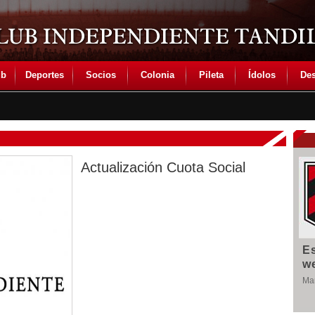
ub
Deportes
Socios
Colonia
Pileta
Ídolos
Des
Actualización Cuota Social
E
w
Man