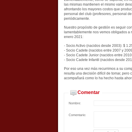
las mismas mantienen el mismo valor desde
afrontando los mayores costos que producto
personal del club (profesores, personal de
periódicamente.
Nuestro propósito de gestión es seguir con
lamentablemente nos vemos obligados a re
enero 2021:
- Socio Activo (nacidos desde 2003): $ 1.2
- Socio Cadete (nacidos entre 2007 y 2009)
- Socio Cadete Junior (nacidos entre 2010 
- Socio Cadete Infantil (nacidos desde 201
Por eso una vez más recurrimos a su com
resulta una decisión difícil de tomar, pe
acompañará como lo ha hecho hasta ahor
Comentar
Nombre:
Comentario: