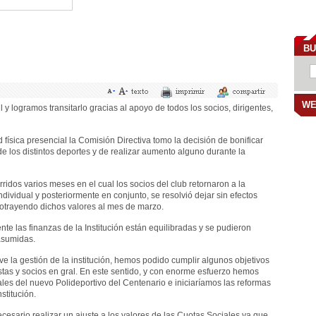
BU
WE
 y logramos transitarlo gracias al apoyo de todos los socios, dirigentes,
d física presencial la Comisión Directiva tomo la decisión de bonificar
de los distintos deportes y de realizar aumento alguno durante la
ridos varios meses en el cual los socios del club retornaron a la
ndividual y posteriormente en conjunto, se resolvió dejar sin efectos
trotrayendo dichos valores al mes de marzo.
e las finanzas de la Institución están equilibradas y se pudieron
asumidas.
ve la gestión de la institución, hemos podido cumplir algunos objetivos
stas y socios en gral. En este sentido, y con enorme esfuerzo hemos
ales del nuevo Polideportivo del Centenario e iniciaríamos las reformas
stitución.
sario realizar un ajuste a los valores de las Cuotas Sociales ya que