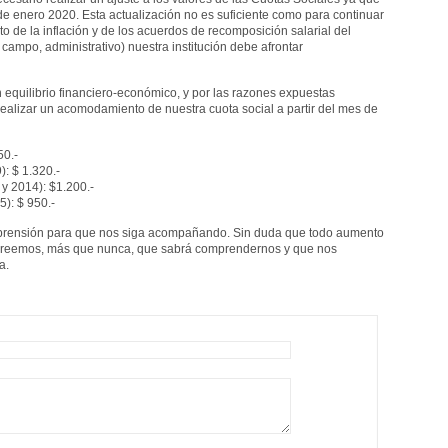
 enero 2020. Esta actualización no es suficiente como para continuar
 de la inflación y de los acuerdos de recomposición salarial del
 campo, administrativo) nuestra institución debe afrontar
 equilibrio financiero-económico, y por las razones expuestas
alizar un acomodamiento de nuestra cuota social a partir del mes de
50.-
: $ 1.320.-
y 2014): $1.200.-
5): $ 950.-
prensión para que nos siga acompañando. Sin duda que todo aumento
ro creemos, más que nunca, que sabrá comprendernos y que nos
a.