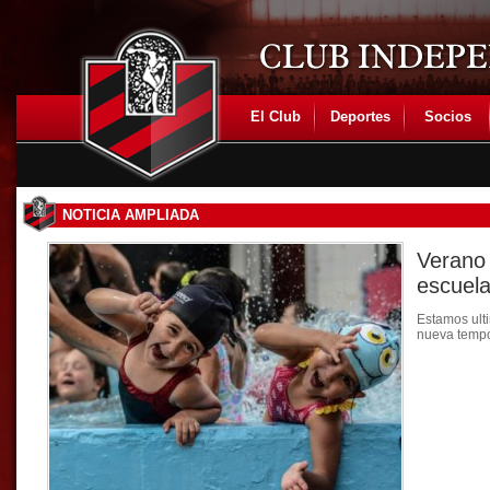
El Club
Deportes
Socios
NOTICIA AMPLIADA
Verano 
escuela
Estamos ulti
nueva tempo